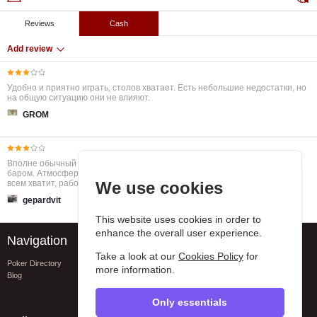
Reviews
Cash
Add review
Удобно и приятно играть, столов хватает. Есть небольшие недостатки, но
на общую ситуацию они не влияют.
GROM
Вполне обычный зал без дорогих вложений, небольшое помещение с
баром. Атмосфера приятная, персонал на уровне. За 9 столами места
всем хватит, работают с 16-00 до 4-00.
We use cookies
gepardvit
This website uses cookies in order to
enhance the overall user experience.
Navigation
Support
Take a look at our
Cookies Policy
for
Poker Directory
FAQ
more information.
Blog
Contact Us
Report an error
Privacy policy
Only essentials