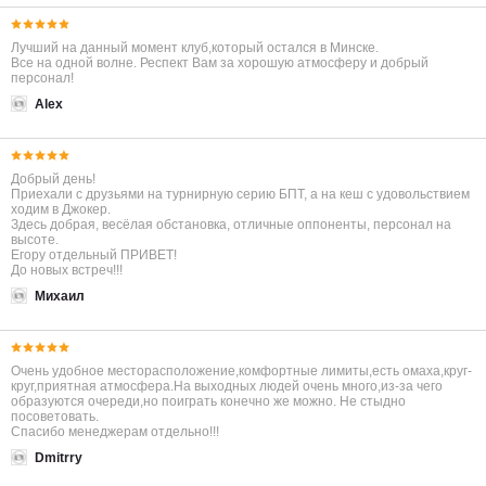
Лучший на данный момент клуб,который остался в Минске.
Все на одной волне. Респект Вам за хорошую атмосферу и добрый
персонал!
Alex
Добрый день!
Приехали с друзьями на турнирную серию БПТ, а на кеш с удовольствием
ходим в Джокер.
Здесь добрая, весёлая обстановка, отличные оппоненты, персонал на
высоте.
Егору отдельный ПРИВЕТ!
До новых встреч!!!
Михаил
Очень удобное месторасположение,комфортные лимиты,есть омаха,круг-
круг,приятная атмосфера.На выходных людей очень много,из-за чего
образуются очереди,но поиграть конечно же можно. Не стыдно
посоветовать.
Спасибо менеджерам отдельно!!!
Dmitrry