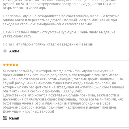
рублей, на 5/10 зарегистрировался сразу по приходу, и стол так и не
открылся за 10 часов игры.
Правилами клуба не возбраняется по собственному желанию встать с
одного бокса и пересесть за другой - полный бред по мне. Так же при
заходе на стол бокс выбираешь себе самостоятельно.
Самый главный минус - отсутствие культуры. Очень много быдла, не
уважающего игру.
Но за счет слабой поляны ставлю заведению 4 звезды
Andre
Многостоловый луб в котором всегда есть игра. Играю в нём уже на
протяжении трёх лет. Много регуляров, а это говорит о том, что место
рыбное), почти всегда есть "отдыхающие", готовые дарить шашули...) На
случай разрушения банкрола существуют ежедневные фриролы, на
которых можно раскрутиться не вкладывая ни копейки (был собственный
опыт окончания сессии с фрирола +800 рублей).
Единственное, что хочется пожелать- больше позитива, вежливости и
дружелюбия от обслуживающего персонала, чтобы все были такими, как
буфетчица Анечка, это милая и харизматичная блондинка в баре,
общение с которой всегда поднимает настроение и делает мой день!
Всем удачи и крупных заносов!
Ramil