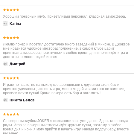
Хороший покерный клуб. Приветливый персонал, классная атмосфера.
Karina
Люблю покер и посетил достаточно много заведений в Минске. В Джокере
мне нравится удобное месторасположение, в самом клубе царит
приятная атмосфера, практически в любое время дня и ночи идёт игра и
достаточно много людей играет.
Дмитрий
Играю не часто, но на выходные арендовали с друзьями стол, были
приятно удивлены , что есть игра, много людей и сами того не заметив,
провели почти сутки! Кроме покера есть бар и автоматы!
Никита Белов
С покерным клубом JOKER я познакомилась уже давно. Здесь мне всегда
рады. Игра за покерным столом идёт круглые сутки, поэтому в любое
время дня и ночи я могу прийти и начать игру. Иногда подруг беру, вместе
веселее)