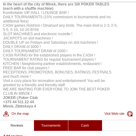
______________________________________________________________
In the heart of the city of Minsk, there are SIX POKER TABLES
(each with a shuffle machine)
Komfortable VIP HALL ! LOUNGE BAR !
DAILY TOURNAMENTS (15% commission in tournaments and no
additional fees)
CASH games Hold'em / Omahaof any limits. The main limit is 2-3, 2-5,
5-5, 5-10, 10-20 BYN!
SLOT MACHINES and electronic roulette !
JACKPOTS on slot machines !
DOUBLE UP on Fridays and Saturdays on slot machines !
DAILY DRAW of 3000 !
DAILY TOURNAMENT DRAW of 1000 !
CASH RATING for the established players in the CASH !
TOURNAMENT RATING for regular tournament players !
KITCHEN ! Neighboring partner establishments, restaurant !
FREE BAR for club players !
RECEPTIONS, PROMOTIONS, BONUSES, RATINGS, FESTIVALS
and much more !
Visit a cozy place for recreation and entertainment! You will be
greeted by a friendly and friendly staff.
WE ARE WAITING FOR EVERYONE TO JOIN THE BEST POKER
CLUB IN MINSK !
JOKER | Poker Club
+375 44 511 22 44
Minsk, Zibitskaya 4
On the map
Visit Web-site
Reviews
Tournaments
Cash