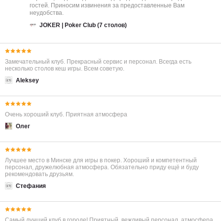
гостей. Приносим извинения за предоставленные Вам
неудобства.
JOKER | Poker Club (7 столов)
Замечательный клуб. Прекрасный сервис и персонал. Всегда есть
несколько столов кеш игры. Всем советую.
Aleksey
Очень хороший клуб. Приятная атмосфера
Олег
Лучшее место в Минске для игры в покер. Хороший и компетентный
персонал, дружелюбная атмосфера. Обязательно приду ещё и буду
рекомендовать друзьям.
Стефания
Самый лучший клуб в городе! Приятный, вежливый персонал, атмосфера