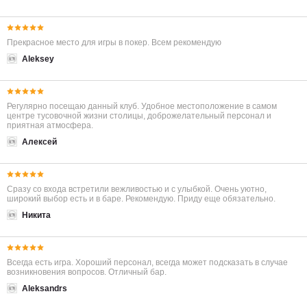
Прекрасное место для игры в покер. Всем рекомендую
Aleksey
Регулярно посещаю данный клуб. Удобное местоположение в самом
центре тусовочной жизни столицы, доброжелательный персонал и
приятная атмосфера.
Алексей
Сразу со входа встретили вежливостью и с улыбкой. Очень уютно,
широкий выбор есть и в баре. Рекомендую. Приду еще обязательно.
Никита
Всегда есть игра. Хороший персонал, всегда может подсказать в случае
возникновения вопросов. Отличный бар.
Aleksandrs