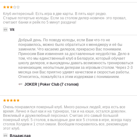
Клуб интересный. Есть игра в две карты. В пять карт редко.
Старые потертые колоды. Если за столом дилер-новичок- это провал,
считают банки и рейк по 5 минут раздача!
Vit
Добрый день. По поводу колоды, если Вам что-то не
понравилось, можно было обратиться к менеджеру и её бы
заменили. Что касаемо дилеров, прекрасно Вас понимаем.
Приносим Вам извинения за доставленные неудобства. Дело в
том, что мы единственный клуб в Беларуси, который обучает
школу дилеров, и вынуждены давать возможность тренироваться
начинающим, неопытным дилерам за игровым столом. Через 2-3
месяца они Вас приятно удивят качеством и скоростью работы.
Отнеситесь, пожалуйста к этим издержкам с пониманием.
JOKER | Poker Club (7 столов)
Очень понравился покерный клуб. Много разных людей, игра есть все
время. Лично я был как и на турнирах, так и на кэше, остался доволен.
Вежливый и дружелюбный персонал. Считаю это самый большой
покерный клуб. 5 столов, в выходные дни все 5 столов в игре, всегда пару
столов Холдем и 1 стол омахи. Вообщем понравилось все, рекомендую
этот клуб.
Владислав