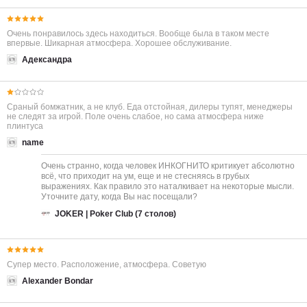
Очень понравилось здесь находиться. Вообще была в таком месте
впервые. Шикарная атмосфера. Хорошее обслуживание.
Адександра
Сраный бомжатник, а не клуб. Еда отстойная, дилеры тупят, менеджеры
не следят за игрой. Поле очень слабое, но сама атмосфера ниже
плинтуса
name
Очень странно, когда человек ИНКОГНИТО критикует абсолютно
всё, что приходит на ум, еще и не стесняясь в грубых
выражениях. Как правило это наталкивает на некоторые мысли.
Уточните дату, когда Вы нас посещали?
JOKER | Poker Club (7 столов)
Супер место. Расположение, атмосфера. Советую
Alexander Bondar