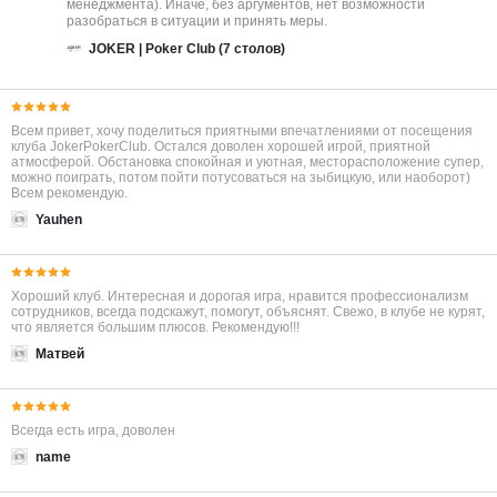
менеджмента). Иначе, без аргументов, нет возможности
разобраться в ситуации и принять меры.
JOKER | Poker Club (7 столов)
Всем привет, хочу поделиться приятными впечатлениями от посещения
клуба JokerPokerClub. Остался доволен хорошей игрой, приятной
атмосферой. Обстановка спокойная и уютная, месторасположение супер,
можно поиграть, потом пойти потусоваться на зыбицкую, или наоборот)
Всем рекомендую.
Yauhen
Хороший клуб. Интересная и дорогая игра, нравится профессионализм
сотрудников, всегда подскажут, помогут, объяснят. Свежо, в клубе не курят,
что является большим плюсов. Рекомендую!!!
Матвей
Всегда есть игра, доволен
name