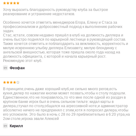
Хочу выразить благодарность руководству клуба за быстрое
реагирование и устранение недостатков.
Особенно хочется отметить менеджеров Егора, Елену и Стаса за
профессионализм и добросовестный подход к выполнению рабочих
задач.
Стас, кстати, совсем недавно пришёл в клуб на должность диллера и
очень быстро поднялся по карьерной лестнице в руководящий состав.
Также хочется отметить и поблагодарить за вежливость, корректность и
милую искреннюю улыбку диллера Елизавету, милую блондинку с
ангельской внешностью, которая тоже пришла около года назад на
должность официанта, с которой и начала карьерный рост.
Рекомендую этот клуб.
Феофан
В принципе,очень даже хороший клуб,не сильно много регов,есть
кухня,дилер по нажатии кнопки может позвать,чтобы к столу подошли.
Единственное,что не понравилось,то что мне после одной из раздач в
крупном банке игрок был в очень сильном тильте: кидал карты в
дилера,стучал по столу,общался на агрессивной ноте,и администратор
абсолютно ничего не предпринял с этим,хотя я попросил дилера,чтобы
его успокоили. Это было в ночь с 28 по 29 приблизительно в 6:20 утра,на
2ом столе,игрока звали Алексей
Кирилл