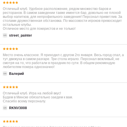
Отличный клуб. Удобное расположение, рядом множество баров и
ресторанов. В самом заведении также имеется бар, довольно не плохой
выбор напитков, для непрофильного заведения! Персонал приветлив. За
столами дружественная обстановка. По массовости игроков превосходит
остальные клубы.
Отличное место для покеристов и не только!
street_painter
Место очень классное. Я приходил с другом 2го января. Весь город спал, а
тут движуха в самом разгаре. Три стола играло. Персонал вежливый, не
смотря на то, что работали в праздник по сути. В общем рекомендую
любителям покера однозначно!
Валерий
Отличный клуб. Игра на любой вкус!
Будем в Минске обязательно заедем к вам.
Спасибо всему персоналу.
RKNV3008