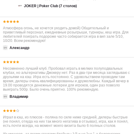
JOKER | Poker Club (7 столов)
Атмосфера огонь, не хочется уходить домой) Общительный и
приветливый персонал, ежедневные розыгрыши, турниры, кеш игра. Для
любителей поиграть подороже часто собирается игра в вип зале 5/10,
10/20. Всем рекомендую!
Александр
Несомненно лучший клуб. Пробовал играть в мелких полуподвальных
клубах, но альтернативы Джокеру нет. Раз в два-три месяца заглядываю с
друзьями на кэш. Игра есть постоянно. С удовольствием проводим там
время, дилеры очень квалифицированны и дружелюбны. Каждый вечер в
19.00 проводятся денежные лотереи для игроков, один раз повезло
выиграть 500р. Было очень приятно. 100% рекомендую.
Владимир
Играл в кэш, из плюсов - поляна по силе ниже средней, дилеры быстрые
(не понял, откуда на них так много негатива в отзывах), игра, как я понял,
есть почти всегда, на момент моего визита было 6 полных столов.
Из минусов - за всеми столами блайнды 1/3 и не "у.е.", а белорусских