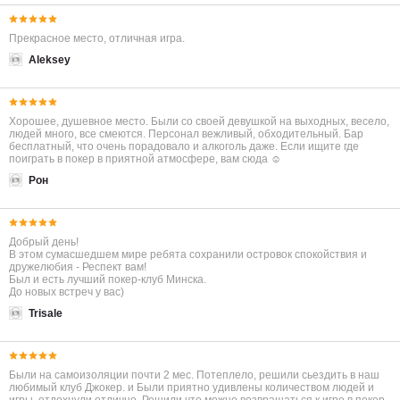
Прекрасное место, отличная игра.
Aleksey
Хорошее, душевное место. Были со своей девушкой на выходных, весело,
людей много, все смеются. Персонал вежливый, обходительный. Бар
бесплатный, что очень порадовало и алкоголь даже. Если ищите где
поиграть в покер в приятной атмосфере, вам сюда ☺️
Рон
Добрый день!
В этом сумасшедшем мире ребята сохранили островок спокойствия и
дружелюбия - Респект вам!
Был и есть лучший покер-клуб Минска.
До новых встреч у вас)
Trisale
Были на самоизоляции почти 2 мес. Потеплело, решили сьездить в наш
любимый клуб Джокер. и Были приятно удивлены количеством людей и
игры. отдохнули отлично. Решили что можно возвращаться к игре в покер